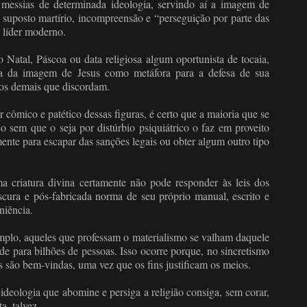
messias de determinada ideologia, servindo aí a imagem de
suposto martírio, incompreensão e “perseguição por parte das
o líder moderno.
Natal, Páscoa ou data religiosa algum oportunista de tocaia,
ita da imagem de Jesus como metáfora para a defesa de sua
s os demais que discordam.
 cômico e patético dessas figuras, é certo que a maioria que se
o sem que o seja por distúrbio psiquiátrico o faz em proveito
mente para escapar das sanções legais ou obter algum outro tipo
ma criatura divina certamente não pode responder às leis dos
cura e pós-fabricada norma de seu próprio manual, escrito e
niência.
emplo, aqueles que professam o materialismo se valham daquele
de para bilhões de pessoas. Isso ocorre porque, no sincretismo
s são bem-vindas, uma vez que os fins justificam os meios.
ideologia que abomine e persiga a religião consiga, sem corar,
a, talvez.