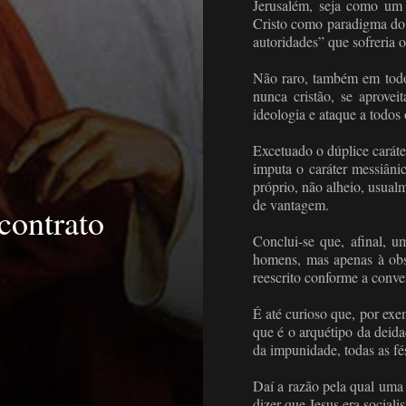
Jerusalém, seja como um 
Cristo como paradigma do 
autoridades” que sofreria 
Não raro, também em todo 
nunca cristão, se aprove
ideologia e ataque a todo
Excetuado o dúplice caráter
imputa o caráter messiânic
próprio, não alheio, usual
de vantagem.
contrato
Conclui-se que, afinal, u
homens, mas apenas à obs
reescrito conforme a conve
É até curioso que, por ex
que é o arquétipo da deida
da impunidade, todas as fé
Daí a razão pela qual uma 
dizer que Jesus era socialist